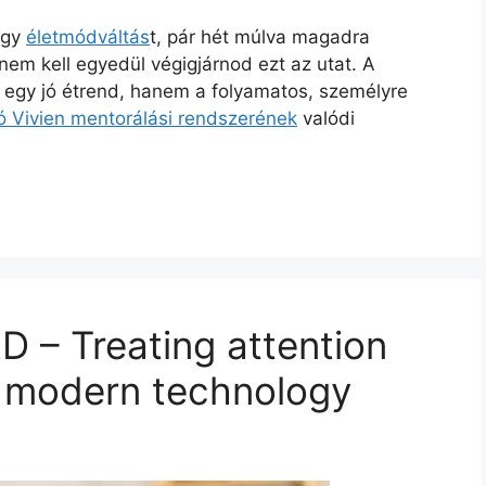
egy
életmódváltás
t, pár hét múlva magadra
m kell egyedül végigjárnod ezt az utat. A
 egy jó étrend, hanem a folyamatos, személyre
 Vivien mentorálási rendszerének
valódi
 – Treating attention
th modern technology