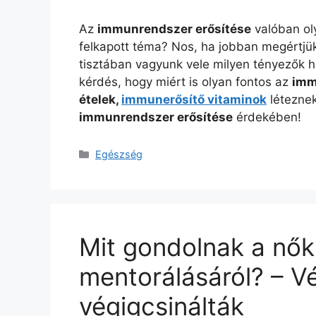
Az
immunrendszer erősítése
valóban ol
felkapott téma? Nos, ha jobban megértjü
tisztában vagyunk vele milyen tényezők 
kérdés, hogy miért is olyan fontos az
imm
ételek,
immunerősítő vitaminok
léteznek
immunrendszer erősítése
érdekében!
Kategória
Egészség
Mit gondolnak a nők
mentorálásáról? – V
végigcsinálták