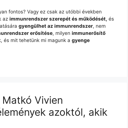
yan fontos? Vagy ez csak az utóbbi években
k az
immunrendszer szerepét és működését,
és
hatására
gyengülhet az immunrendszer
, nem
unrendszer erősítése
, milyen
immunerősítő
, és mit tehetünk mi magunk a
gyenge
 Matkó Vivien
élemények azoktól, akik