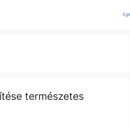
Eg
ítése természetes