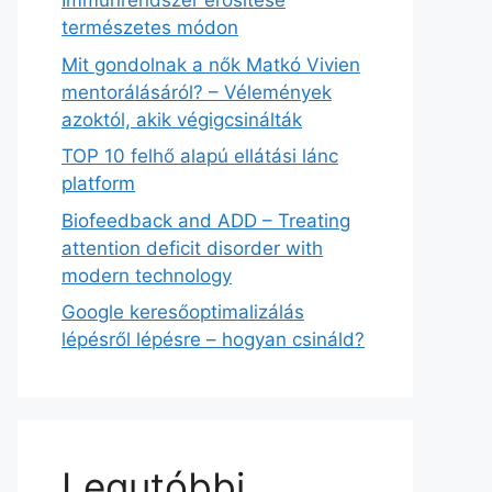
Immunrendszer erősítése
természetes módon
Mit gondolnak a nők Matkó Vivien
mentorálásáról? – Vélemények
azoktól, akik végigcsinálták
TOP 10 felhő alapú ellátási lánc
platform
Biofeedback and ADD – Treating
attention deficit disorder with
modern technology
Google keresőoptimalizálás
lépésről lépésre – hogyan csináld?
Legutóbbi