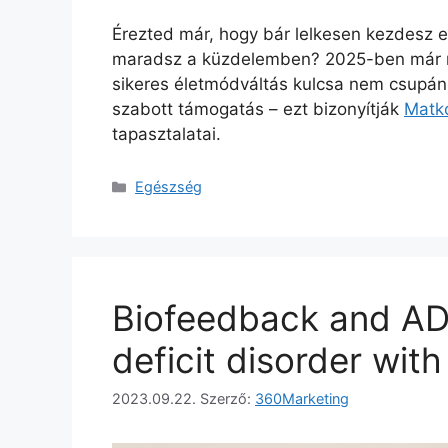
Érezted már, hogy bár lelkesen kezdesz 
maradsz a küzdelemben? 2025-ben már ne
sikeres életmódváltás kulcsa nem csupán
szabott támogatás – ezt bizonyítják
Matkó
tapasztalatai.
Kategória
Egészség
Biofeedback and ADD
deficit disorder wi
2023.09.22.
Szerző:
360Marketing